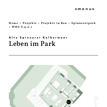
menu
HOME
Home
Projekte
Projekte in Bau
Spinnereipark
WHG Y.4.0.1
PROJEKT
E
Alte Spinnerei Kolbermoor
BAUKULT
Leben im Park
UR
MVB
PRESSE
FAQ