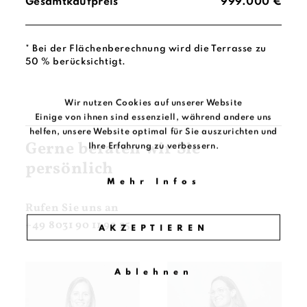
Gesamtkaufpreis
999.000 €
* Bei der Flächenberechnung wird die Terrasse zu
50 % berücksichtigt.
Wir nutzen Cookies auf unserer Website
Einige von ihnen sind essenziell, während andere uns
helfen, unsere Website optimal für Sie auszurichten und
Gerne beraten wir Sie
Ihre Erfahrung zu verbessern.
persönlich
Mehr Infos
Rufen Sie uns an
+49 8031 90 11 92 25
AKZEPTIEREN
Ablehnen