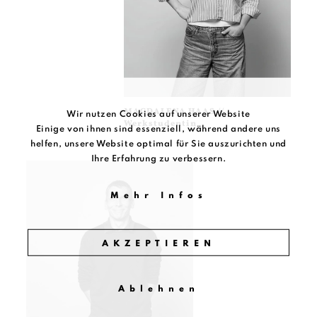
MAGDALENA HAAS //
Wir nutzen Cookies auf unserer Website
Werkstudentin
Einige von ihnen sind essenziell, während andere uns
helfen, unsere Website optimal für Sie auszurichten und
Ihre Erfahrung zu verbessern.
Mehr Infos
AKZEPTIEREN
Ablehnen