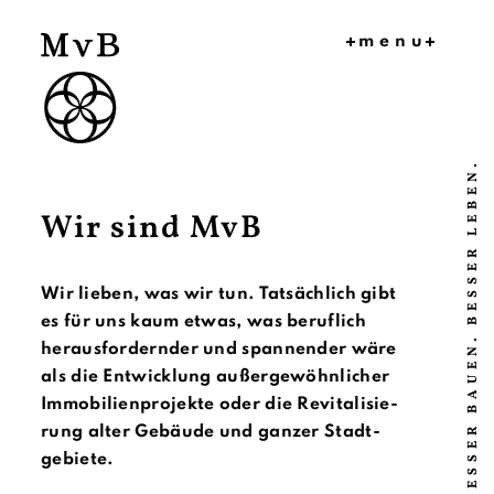
menu
HOME
PROJEKT
E
BESSER BAUEN. BESSER LEBEN.
BAUKULT
UR
Wir sind MvB
MVB
PRESSE
FAQ
Wir lieben, was wir tun. Tatsächlich gibt
es für uns kaum etwas, was beruflich
herausfordernder und spannender wäre
als die Ent­wick­lung außergewöhnlicher
Immobi­lien­­projekte oder die Revitali­sie­
rung alter Gebäude und ganzer Stadt­
gebiete.