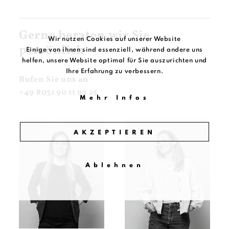
Gerne beraten wir Sie
Wir nutzen Cookies auf unserer Website
persönlich
Einige von ihnen sind essenziell, während andere uns
helfen, unsere Website optimal für Sie auszurichten und
Ihre Erfahrung zu verbessern.
Rufen Sie uns an
+49 8031 90 11 92 25
Mehr Infos
AKZEPTIEREN
Ablehnen