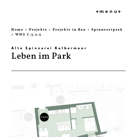
menu
HOME
Home
Projekte
Projekte in Bau
Spinnereipark
WHG C.3.2.5
PROJEKT
E
Alte Spinnerei Kolbermoor
BAUKULT
Leben im Park
UR
MVB
PRESSE
FAQ