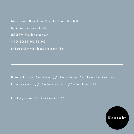
Max von Bredow Baukultur GmbH
Spinnereiinsel 3b
83059 Kolbermoor
+49 8031 90 11 90
info(at)mvb-baukultur.de
Kontakt
Service
Karriere
Newsletter
Impressum
Datenschutz
Cookies
Instagram
Linkedin
Kontakt