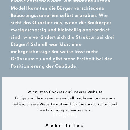
Fläche entstehen darf. Am städtebaulichen
Modell konnten die Bürger verschiedene
Bebauungsszenarien selbst erproben: Wie
sieht das Quartier aus, wenn die Baukörper
zweigeschossig und kleinteilig angeordnet
sind, wie verändert sich die Struktur bei drei
Etagen? Schnell war klar: eine
mehrgeschossige Bauweise lässt mehr
Grünraum zu und gibt mehr Freiheit bei der
Positionierung der Gebäude.
Wir nutzen Cookies auf unserer Website
Einige von ihnen sind essenziell, während andere uns
Diejenigen
helfen, unsere Website optimal für Sie auszurichten und
Ihre Erfahrung zu verbessern.
fragen,
die sich
Mehr Infos