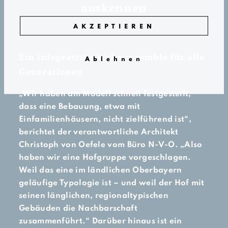
auskennen
AKZEPTIEREN
Ein integratives ­Wohnensemble für alle
Ablehnen
Generationen
„Wir haben am Modell schnell festgestellt,
dass eine Bebauung, etwa mit
Einfamilienhäusern, nicht zielführend ist“,
berichtet der verantwortliche Architekt
Christoph von Oefele vom Büro N-V-O. „Also
haben wir eine Hofgruppe vorgeschlagen.
Weil das eine im ländlichen Oberbayern
geläufige Typologie ist – und weil der Hof mit
seinen länglichen, regionaltypischen
Gebäuden die Nachbarschaft
zusammenführt.“ Darüber hinaus ist ein