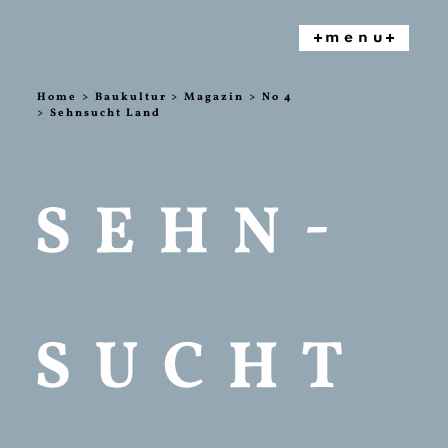
menu
HOME
Home
Baukultur
Magazin
No 4
Sehnsucht Land
PROJEKT
E
BAUKULT
UR
MVB
PRESSE
FAQ